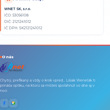
WNET SK, s.r.o.
IČO: 53056108
DIČ: 2121241012
IČ DPH: SK2121241012
O nás
Chytrý, prefíkaný a vždy o krok vpred... Lišiak Weneťák ti
prináša optiku, na ktorú sa môžeš spoľahnúť vo dne aj v
noci