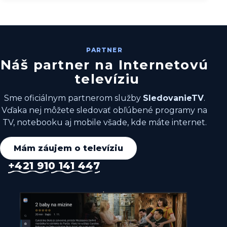
PARTNER
N
á
š
p
a
r
t
n
e
r
n
a
I
n
t
e
r
n
e
t
o
v
ú
t
e
l
e
v
í
z
i
u
Sme oficiálnym partnerom služby
SledovanieTV
.
Vďaka nej môžete sledovať obľúbené programy na
TV, notebooku aj mobile všade, kde máte internet.
Mám záujem o televíziu
+421 910 141 447