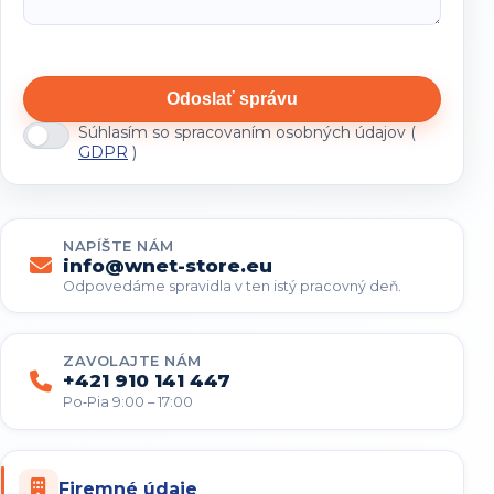
Odoslať správu
Súhlasím so spracovaním osobných údajov (
GDPR
)
NAPÍŠTE NÁM
info@wnet-store.eu
Odpovedáme spravidla v ten istý pracovný deň.
ZAVOLAJTE NÁM
+421 910 141 447
Po‑Pia 9:00 – 17:00
Firemné údaje