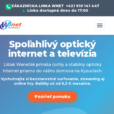
ZÁKAZNÍCKA LINKA WNET
+421 910 141 447
Linka dostupná dnes do 17:00
Spoľahlivý optický
internet a televízia
Lišiak Weneťák prináša rýchly a stabilný optický
internet priamo do vášho domova na Kysuciach.
Vychutnajte si bezstarostné surfovanie, streaming aj
online hry. Balíčky už od 6,5 € mesačne.
Pozrieť ponuku