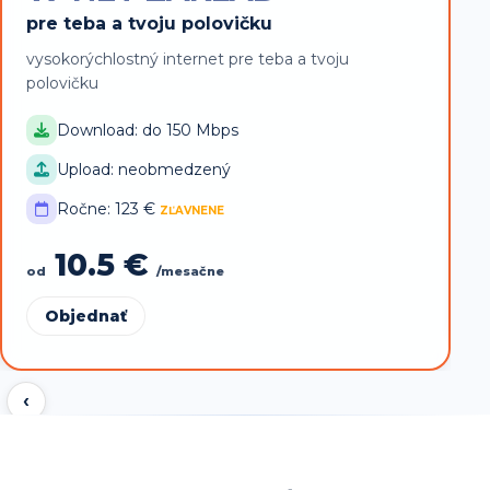
p
pre teba a tvoju polovičku
v
vysokorýchlostný internet pre teba a tvoju
polovičku
Download: do 150 Mbps
Upload: neobmedzený
Ročne: 123 €
ZĽAVNENE
o
10.5 €
od
/mesačne
Objednať
‹