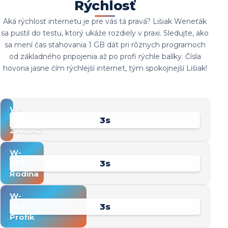
Rýchlosť
Aká rýchlosť internetu je pre vás tá pravá? Lišiak Weneťák
sa pustil do testu, ktorý ukáže rozdiely v praxi. Sledujte, ako
sa mení čas sťahovania 1 GB dát pri rôznych programoch
od základného pripojenia až po profi rýchle balíky. Čísla
hovoria jasne čím rýchlejší internet, tým spokojnejší Lišiak!
W-
3s
NET
ZAKLAD
W-
4s
NET-
Rodina
W-
4s
NET
Profik