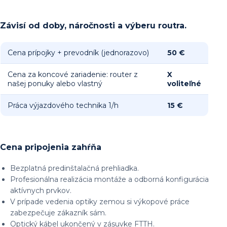
Závisí od doby, náročnosti a výberu routra.
Cena prípojky + prevodník (jednorazovo)
50 €
Cena za koncové zariadenie: router z
X
našej ponuky alebo vlastný
voliteľné
Práca výjazdového technika 1/h
15 €
Cena pripojenia zahŕňa
Bezplatná predinštalačná prehliadka.
Profesionálna realizácia montáže a odborná konfigurácia
aktívnych prvkov.
V prípade vedenia optiky zemou si výkopové práce
zabezpečuje zákazník sám.
Optický kábel ukončený v zásuvke FTTH.